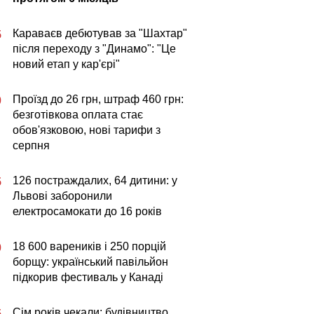
Караваєв дебютував за "Шахтар"
5
після переходу з "Динамо": "Це
новий етап у кар'єрі"
Проїзд до 26 грн, штраф 460 грн:
0
безготівкова оплата стає
обов'язковою, нові тарифи з
серпня
126 постраждалих, 64 дитини: у
5
Львові заборонили
електросамокати до 16 років
18 600 вареників і 250 порцій
0
борщу: український павільйон
підкорив фестиваль у Канаді
Сім років чекали: будівництво
5