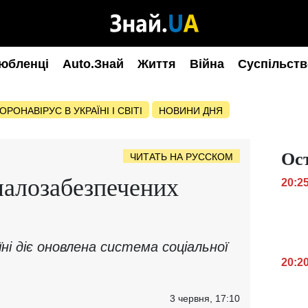
юбленці
Auto.Знай
Життя
Війна
Суспільств
ОРОНАВІРУС В УКРАЇНІ І СВІТІ
НОВИНИ ДНЯ
Ос
ЧИТАТЬ НА РУССКОМ
малозабезпечених
20:2
ні діє оновлена ​​система соціальної
20:2
3 червня, 17:10