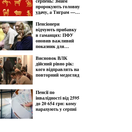
серпень: Зміям
пророкують головну
удачу, а Тиграм —
місяць випробувань
Пенсіонери
відчують прибавку
в гаманцях: ПФУ
оновив важливий
показник для
розрахунку виплат
Висновок ВЛК
дійсний рівно рік:
кого відправлять на
повторний медогляд
Пенсії по
інвалідності від 2595
до 20 654 грн: кому
нарахують у серпні