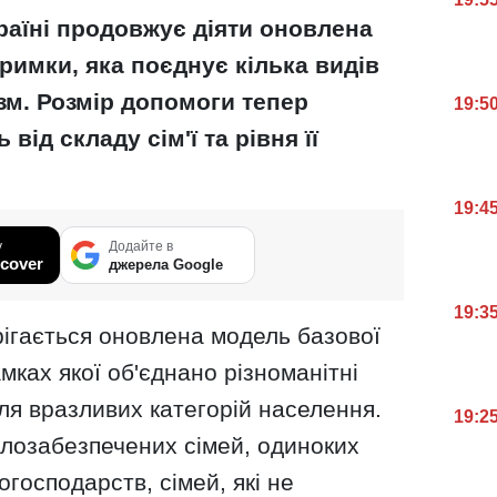
раїні продовжує діяти оновлена ​​
римки, яка поєднує кілька видів
зм. Розмір допомоги тепер
19:5
ід складу сім'ї та рівня її
19:4
у
Додайте в
cover
джерела Google
19:3
рігається оновлена ​​модель базової
мках якої об'єднано різноманітні
ля вразливих категорій населення.
19:2
алозабезпечених сімей, одиноких
огосподарств, сімей, які не