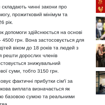
 складають чинні закони про
огу, прожитковий мінімум та
6 рік.
ок допомоги здійснюється на основі
– 4500 грн. Вона застосовується для
 дітей віком до 18 років та людей з
Для решти дорослих членів
истовується знижувальний
вої суми, тобто 3150 грн.
овує фактичні прибутки сім'ї за
умкова виплата визначається як
ою базовою сумою та реальними
тва.