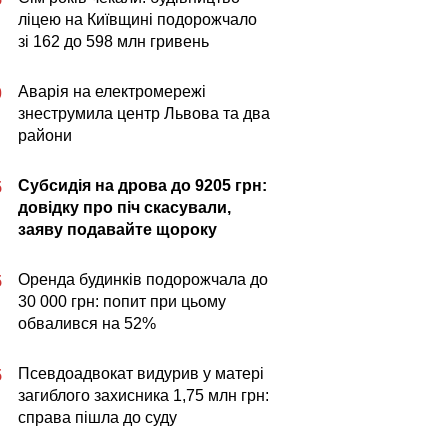
ліцею на Київщині подорожчало
зі 162 до 598 млн гривень
Аварія на електромережі
0
знеструмила центр Львова та два
райони
Субсидія на дрова до 9205 грн:
5
довідку про піч скасували,
заяву подавайте щороку
Оренда будинків подорожчала до
5
30 000 грн: попит при цьому
обвалився на 52%
Псевдоадвокат видурив у матері
5
загиблого захисника 1,75 млн грн:
справа пішла до суду