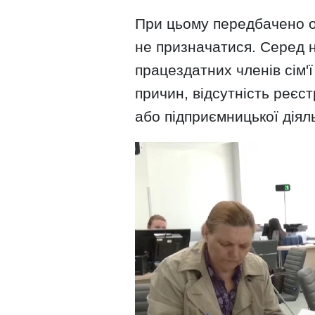
При цьому передбачено о
не призначатися. Серед н
працездатних членів сім'
причин, відсутність реєст
або підприємницької діяль