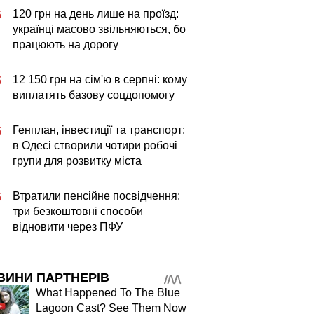
120 грн на день лише на проїзд:
5
українці масово звільняються, бо
працюють на дорогу
12 150 грн на сім'ю в серпні: кому
5
виплатять базову соцдопомогу
Генплан, інвестиції та транспорт:
5
в Одесі створили чотири робочі
групи для розвитку міста
Втратили пенсійне посвідчення:
5
три безкоштовні способи
відновити через ПФУ
ВИНИ ПАРТНЕРІВ
What Happened To The Blue
Lagoon Cast? See Them Now