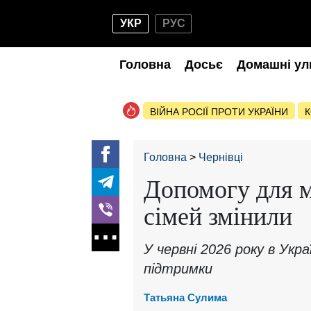
УКР
РУС
Головна
Досьє
Домашні ул
ВІЙНА РОСІЇ ПРОТИ УКРАЇНИ
К
Головна
Чернівці
Допомогу для 
сімей змінили
У червні 2026 року в Украї
підтримки
Татьяна Сулима