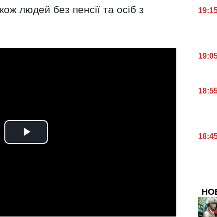
кож людей без пенсії та осіб з
19:1
19:0
18:5
18:4
НО