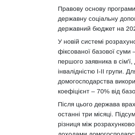
Правову основу програми
державну соціальну допом
державний бюджет на 202
У новій системі розрахун
фіксованої базової суми 
першого заявника в сім'ї,
інвалідністю І-ІІ групи. 
домогосподарства викор
коефіцієнт – 70% від базо
Після цього держава врах
останні три місяці. Підс
різниця між розрахунков
доходами домогосподарс