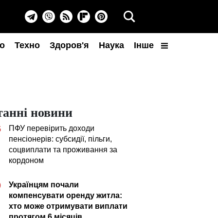
о
Техно
Здоров'я
Наука
Інше
танні новини
ПФУ перевірить доходи
5
пенсіонерів: субсидії, пільги,
соцвиплати та проживання за
кордоном
Українцям почали
0
компенсувати оренду житла:
хто може отримувати виплати
протягом 6 місяців