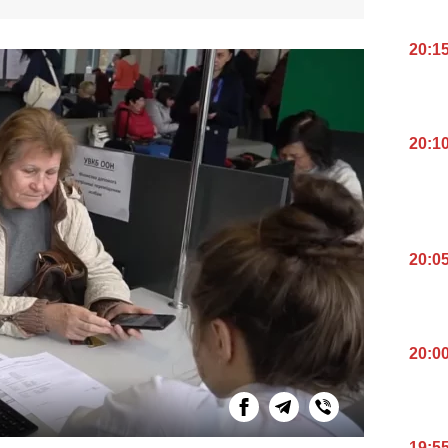
20:1
20:1
20:0
20:0
19:5