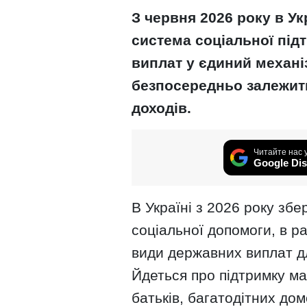
З червня 2026 року в Ук
система соціальної підт
виплат у єдиний механі
безпосередньо залежить в
доходів.
Читайте нас 
Google Dis
В Україні з 2026 року збе
соціальної допомоги, в ра
види державних виплат д
Йдеться про підтримку м
батьків, багатодітних дом